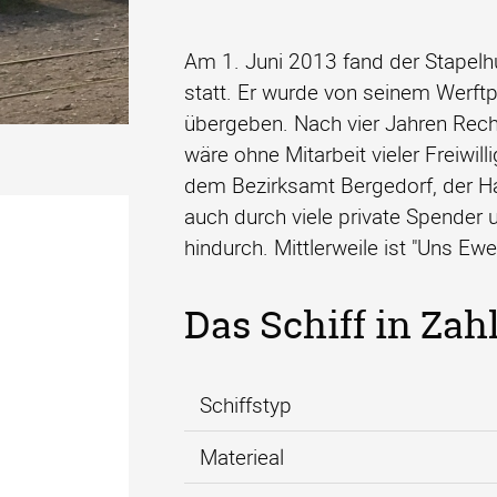
Am 1. Juni 2013 fand der Stapel
statt. Er wurde von seinem Werftp
übergeben. Nach vier Jahren Reche
wäre ohne Mitarbeit vieler Freiwil
Uns Ewer
Uns Ewer
Daten und Zahlen
dem Bezirksamt Bergedorf, der Ha
auch durch viele private Spender u
hindurch. Mittlerweile ist "Uns 
Das Schiff in Zah
Schiffstyp
Materieal